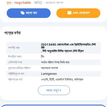
মূল্য：negotiable
MOQ：আলোচনা সাপেক্ষ
ভালো দাম
এখন যোগাযোগ
পণ্যের বর্ণনা
ISO13485 কোলেস্টেরল এবং ট্রাইগ্লিসারাইড টেস্ট
লক্ষণীয় করা
কিট
,
সিই অনুমোদিত লিপিড প্যানেল টেস্ট স্ট্রিপ
উৎপত্তি স্থল
চীন
ডেলিভারি সময়
অর্ডার পরিমাণ উপর নির্ভর করে
ন্যূনতম চাহিদার পরিমাণ
আলোচনা সাপেক্ষ
পরিচিতিমুলক নাম
Lumigenex
পরিশোধের শর্ত
এল/সি, টি/টি, ওয়েস্টার্ন ইউনিয়ন, মানিগ্রাম
আরো দেখুন