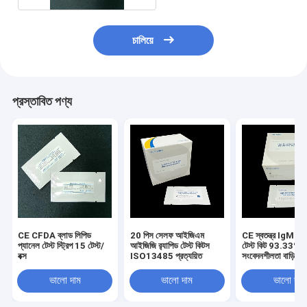
চালিয়ে
প্রস্তাবিত পণ্য
CE CFDA ব্লাড লিপিড
20 পিস সেলফ আইজিএম
CE স্বতন্ত্র IgM IgG
প্যানেল টেস্ট স্ট্রিপ 15 টেস্ট/
আইজিজি র‍্যাপিড টেস্ট কিটস
টেস্ট কিট 93.33%
বক্স
ISO13485 প্রত্যয়িত
সংবেদনশীলতা বাড়ির ব্
জন্য
ভালো দাম
ভালো দাম
ভালো দাম