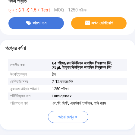
বিডস পদ্ধতি
মূল্য：$ 1 -$ 1.5 / Test
MOQ：1250 পরীক্ষা
ভালো দাম
এখন যোগাযোগ
পণ্যের বর্ণনা
,
64 পরীক্ষা/বক্স নিউক্লিক অ্যাসিড নিষ্কাশন কিট
লক্ষণীয় করা
75μL ইলুশন নিউক্লিক অ্যাসিড নিষ্কাশন কিট
উৎপত্তি স্থল
চীন
ডেলিভারি সময়
7-12 কাজের দিন
ন্যূনতম চাহিদার পরিমাণ
1250 পরীক্ষা
পরিচিতিমুলক নাম
Lumigenex
পরিশোধের শর্ত
এল/সি, টি/টি, ওয়েস্টার্ন ইউনিয়ন, মানি গ্রাম
আরো দেখুন