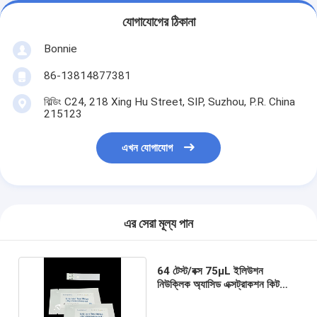
যোগাযোগের ঠিকানা
Bonnie
86-13814877381
বিল্ডিং C24, 218 Xing Hu Street, SIP, Suzhou, P.R. China
215123
এখন যোগাযোগ
এর সেরা মূল্য পান
64 টেস্ট/বক্স 75μL ইলিউশন
নিউক্লিক অ্যাসিড এক্সট্রাকশন কিট
ম্যাগনেটিক বিডস পদ্ধতি