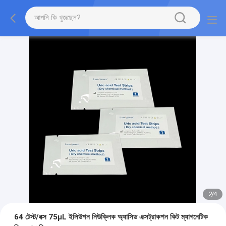
2
/
4
64 টেস্ট/বক্স 75μL ইলিউশন নিউক্লিক অ্যাসিড এক্সট্রাকশন কিট ম্যাগনেটিক