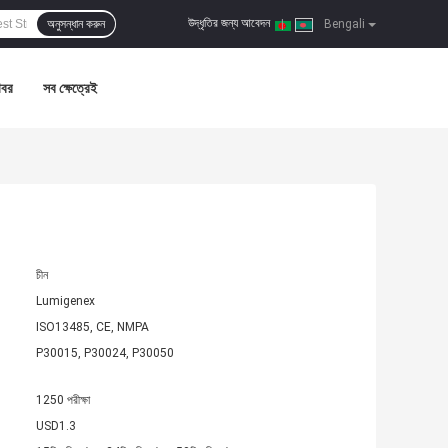
উদ্ধৃতির জন্য আবেদন
অনুসন্ধান করুন
|
Bengali
খবর
সব ক্ষেত্রেই
চীন
Lumigenex
ISO13485, CE, NMPA
P30015, P30024, P30050
1250 পরীক্ষা
USD1.3