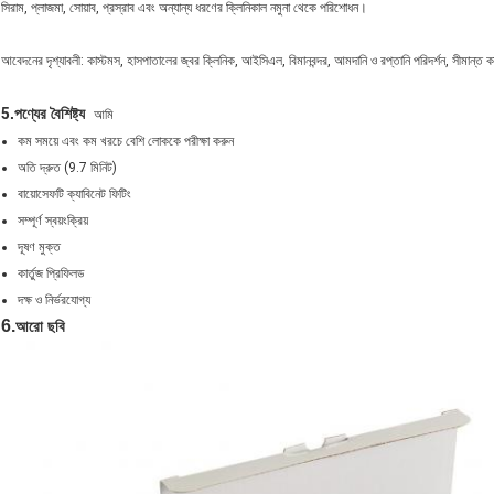
সিরাম, প্লাজমা, সোয়াব, প্রস্রাব এবং অন্যান্য ধরণের ক্লিনিকাল নমুনা থেকে পরিশোধন।
আবেদনের দৃশ্যাবলী: কাস্টমস, হাসপাতালের জ্বর ক্লিনিক, আইসিএল, বিমানবন্দর, আমদানি ও রপ্তানি পরিদর্শন, সীমান্ত কাস্
5
.পণ্যের বৈশিষ্ট্য
আমি
কম সময়ে এবং কম খরচে বেশি লোককে পরীক্ষা করুন
অতি দ্রুত (9.7 মিনিট)
বায়োসেফটি ক্যাবিনেট ফিটিং
সম্পূর্ণ স্বয়ংক্রিয়
দূষণ মুক্ত
কার্তুজ প্রিফিলড
দক্ষ ও নির্ভরযোগ্য
6.
আরো ছবি