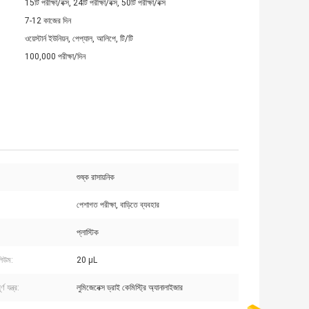
15টি পরীক্ষা/বক্স, 24টি পরীক্ষা/বক্স, 50টি পরীক্ষা/বক্স
7-12 কাজের দিন
ওয়েস্টার্ন ইউনিয়ন, পেপ্যাল, আলিপে, টি/টি
100,000 পরীক্ষা/দিন
শুষ্ক রাসায়নিক
পেশাগত পরীক্ষা, বাড়িতে ব্যবহার
প্লাস্টিক
লিউম:
20 μL
্ণ যন্ত্র:
লুমিজেনেক্স ড্রাই কেমিস্ট্রি অ্যানালাইজার