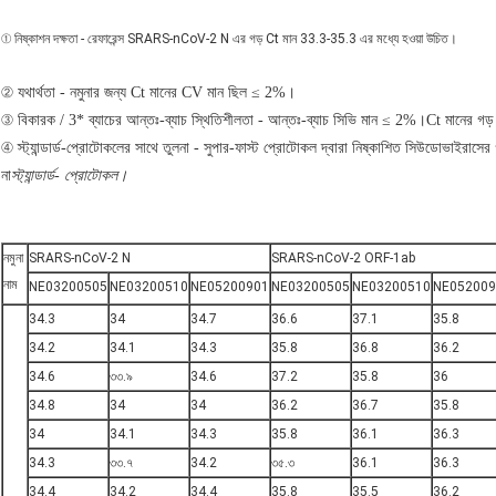
① নিষ্কাশন দক্ষতা - রেফারেন্স SRARS-nCoV-2 N এর গড় Ct মান 33.3-35.3 এর মধ্যে হওয়া উচিত।
② যথার্থতা - নমুনার জন্য Ct মানের CV মান ছিল ≤ 2%।
③ বিকারক / 3* ব্যাচের আন্তঃ-ব্যাচ স্থিতিশীলতা - আন্তঃ-ব্যাচ সিভি মান ≤ 2%।Ct মানের গড় 
④ স্ট্যান্ডার্ড-প্রোটোকলের সাথে তুলনা - সুপার-ফাস্ট প্রোটোকল দ্বারা নিষ্কাশিত সিউডোভাইরাসের 
না
স্ট্যান্ডার্ড- প্রোটোকল।
নমুনা
SRARS-nCoV-2 N
SRARS-nCoV-2 ORF-1ab
নাম
NE03200505
NE03200510
NE05200901
NE03200505
NE03200510
NE052009
34.3
34
34.7
36.6
37.1
35.8
34.2
34.1
34.3
35.8
36.8
36.2
34.6
৩৩.৯
34.6
37.2
35.8
36
34.8
34
34
36.2
36.7
35.8
34
34.1
34.3
35.8
36.1
36.3
34.3
৩৩.৭
34.2
৩৫.৩
36.1
36.3
34.4
34.2
34.4
35.8
35.5
36.2