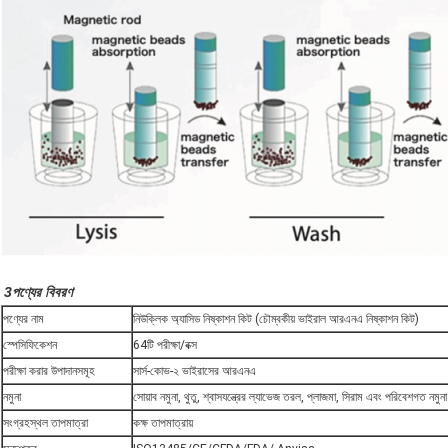
3পণ্যের বিবরণ
পণ্যের নাম
নিউক্লিক অ্যাসিড নিষ্কাশন কিট (চৌম্বকীয় ভাইরাল আরএনএ নিষ্কাশন কিট)
স্পেসিফিকেশন
64টি পরীক্ষা/বক্স
পরীক্ষা করার উপাদানসমূহ
সার্স-কোভ-২ ভাইরাসের আরএনএ
নমুনা
সোয়াব নমুনা, থুতু, শ্বাসযন্ত্রের ল্যাভেজ তরল, প্লাজমা, সিরাম এবং পরিবেশগত নমুনা
সংগ্রহস্থল তাপমাত্রা
কক্ষ তাপমাত্রায়