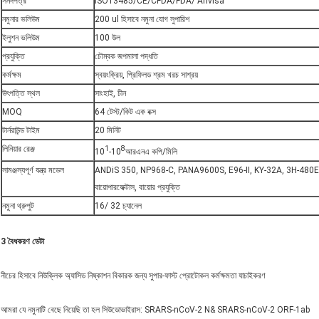
সনদপত্র
ISO13485/CE/CFDA/FDA/ Anvisa
নমুনার ভলিউম
200 ul হিসাবে নমুনা যোগ সুপারিশ
ইলুশন ভলিউম
100 উল
প্রযুক্তি
চৌম্বক জপমালা পদ্ধতি
কর্মক্ষম
স্বয়ংক্রিয়, প্রিফিলড শ্রম খরচ সাশ্রয়
উৎপত্তি স্থল
সাংহাই, চীন
MOQ
64 টেস্ট/কিট এক বক্স
টার্নরাউন্ড টাইম
20 মিনিট
লিনিয়ার রেঞ্জ
1
8
10
-10
আরএনএ কপি/মিলি
সামঞ্জস্যপূর্ণ যন্ত্র মডেল
ANDiS 350, NP968-C, PANA9600S, E96-Ⅱ, KY-32A, 3H-480EX, 3
বায়োপারফেক্টাস, বায়োর প্রযুক্তি
নমুনা থ্রুপুট
16/ 32 চ্যানেল
3 বৈধকরণ ডেটা
নীচের হিসাবে নিউক্লিক অ্যাসিড নিষ্কাশন বিকারক জন্য সুপার-ফাস্ট প্রোটোকল কর্মক্ষমতা যাচাইকরণ
আমরা যে নমুনাটি বেছে নিয়েছি তা হল সিউডোভাইরাস: SRARS-nCoV-2 N& SRARS-nCoV-2 ORF-1ab