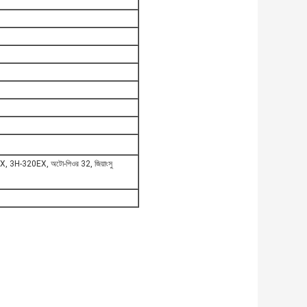
H-320EX, অটো-পিওর 32, জিয়াংসু