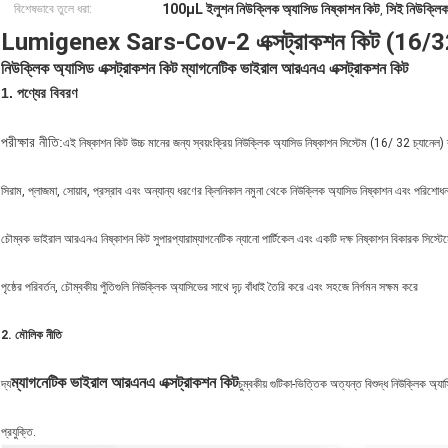
100μL ইলুশন নিউক্লিক অ্যাসিড নিষ্কাশন কিট
সিই নিউক্লিক
বিশেষভাবে তুলে ধরা:
,
Lumigenex Sars-Cov-2 এক্সট্রাকশন কিট (16/32 চ্যানেল
নিউক্লিক অ্যাসিড এক্সট্রাকশন কিট ম্যাগনেটিক ভাইরাল আরএনএ এক্সট্রাকশন কিট
1. পণ্যের বিবরণ
পরীক্ষার নীতি:
এই নিষ্কাশন কিট উচ্চ মানের জন্য স্বয়ংক্রিয় নিউক্লিক অ্যাসিড নিষ্কাশন সিস্টেম (16/ 32 চ্যানেল) 
সিরাম, প্লাজমা, সোয়াব, প্রস্রাব এবং অন্যান্য ধরণের ক্লিনিকাল নমুনা থেকে নিউক্লিক অ্যাসিড নিষ্কাশন এবং পরিশো
চৌম্বক ভাইরাল আরএনএ নিষ্কাশন কিট সুপারপ্যারাম্যাগনেটিক ন্যানো পার্টিকেল এবং একটি দক্ষ নিষ্কাশন বিকারক সিস্টে
পৃষ্ঠের পরিবর্তন, চৌম্বকীয় পুঁতিগুলি নিউক্লিক অ্যাসিডের সাথে দৃঢ় বাঁধাই তৈরি করে এবং সহজে নির্গমন সক্ষম করে
2. মৌলিক নীতি
ম্যাগনেটিক ভাইরাল আরএনএ এক্সট্রাকশন কিট
দ্য
চুম্বকীয় গুটিকা-ভিত্তিক অত্যন্ত বিশুদ্ধ নিউক্লিক অ্যাসি
প্রযুক্তি.