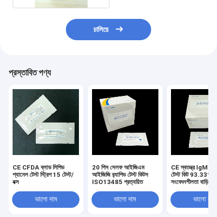
চালিয়ে
প্রস্তাবিত পণ্য
CE CFDA ব্লাড লিপিড
20 পিস সেলফ আইজিএম
CE স্বতন্ত্র IgM IgG
প্যানেল টেস্ট স্ট্রিপ 15 টেস্ট/
আইজিজি র‍্যাপিড টেস্ট কিটস
টেস্ট কিট 93.33%
বক্স
ISO13485 প্রত্যয়িত
সংবেদনশীলতা বাড়ির ব্
জন্য
ভালো দাম
ভালো দাম
ভালো দাম