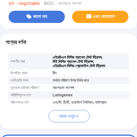
মূল্য：negotiable
MOQ：আলোচনা সাপেক্ষ
ভালো দাম
এখন যোগাযোগ
পণ্যের বর্ণনা
,
এইচডিএল লিপিড প্যানেল টেস্ট স্ট্রিপস
লক্ষণীয় করা
,
সিই লিপিড প্যানেল টেস্ট স্ট্রিপস
এইচডিএল লিপিড প্রোফাইল টেস্ট স্ট্রিপস
উৎপত্তি স্থল
চীন
ডেলিভারি সময়
অর্ডার পরিমাণ উপর নির্ভর করে
ন্যূনতম চাহিদার পরিমাণ
আলোচনা সাপেক্ষ
পরিচিতিমুলক নাম
Lumigenex
পরিশোধের শর্ত
এল/সি, টি/টি, ওয়েস্টার্ন ইউনিয়ন, মানিগ্রাম
আরো দেখুন