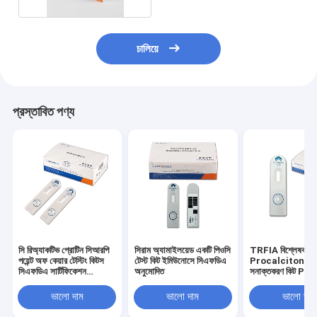
চালিয়ে
প্রস্তাবিত পণ্য
সি রিঅ্যাকটিভ প্রোটিন সিআরপি
সিরাম অ্যামাইলয়েড একটি পিওসি
TRFIA বিশ্লেষক দ্বা
পয়েন্ট অফ কেয়ার টেস্টিং কিটস
টেস্ট কিট ইমিউনোসে সিএফডিএ
Procalcitonin গ
সিএফডিএ সার্টিফিকেশন
অনুমোদিত
সনাক্তকরণ কিট PCT 
ইমিউনোসাই টেকনোলজি
ভালো দাম
ভালো দাম
ভালো দাম