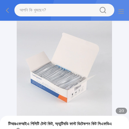
2
/
3
টিআরএফআইএ পিসিটি টেস্ট কিট, অ্যান্টিবডি ফাস্ট ডিটেকশন কিট সিএফডিএ