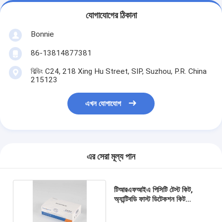
যোগাযোগের ঠিকানা
Bonnie
86-13814877381
বিল্ডিং C24, 218 Xing Hu Street, SIP, Suzhou, P.R. China
215123
এখন যোগাযোগ
এর সেরা মূল্য পান
টিআরএফআইএ পিসিটি টেস্ট কিট,
অ্যান্টিবডি ফাস্ট ডিটেকশন কিট
সিএফডিএ অনুমোদিত