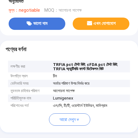
অনুমোদিত
মূল্য：negotiable
MOQ：আলোচনা সাপেক্ষ
ভালো দাম
এখন যোগাযোগ
পণ্যের বর্ণনা
,
,
TRFIA pct টেস্ট কিট
cFDA pct টেস্ট কিট
লক্ষণীয় করা
TRFIA অ্যান্টিবডি ফাস্ট ডিটেকশন কিট
উৎপত্তি স্থল
চীন
ডেলিভারি সময়
অর্ডার পরিমাণ উপর নির্ভর করে
ন্যূনতম চাহিদার পরিমাণ
আলোচনা সাপেক্ষ
পরিচিতিমুলক নাম
Lumigenex
পরিশোধের শর্ত
এল/সি, টি/টি, ওয়েস্টার্ন ইউনিয়ন, মানিগ্রাম
আরো দেখুন