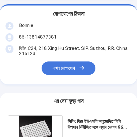
যোগাযোগের ঠিকানা
Bonnie
86-13814877381
বিল্ডিং C24, 218 Xing Hu Street, SIP, Suzhou, P.R. China
215123
এখন যোগাযোগ
এর সেরা মূল্য পান
সিলিং ফিল্ম ইউএসপি অনুমোদিত পিপি
উপাদান নির্বীজিত সঙ্গে ল্যাব ভোগ্য 96
ভাল পিসিআর প্লেট