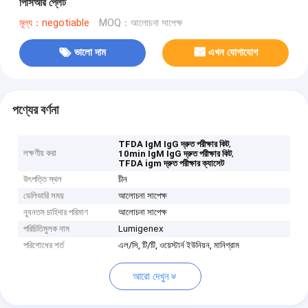
পিসিআর প্লেট
মূল্য：negotiable
MOQ：আলোচনা সাপেক্ষ
ভালো দাম
এখন যোগাযোগ
পণ্যের বর্ণনা
,
TFDA IgM IgG দ্রুত পরীক্ষার কিট
লক্ষণীয় করা
,
10min IgM IgG দ্রুত পরীক্ষার কিট
TFDA igm দ্রুত পরীক্ষার ক্যাসেট
উৎপত্তি স্থল
চীন
ডেলিভারি সময়
আলোচনা সাপেক্ষ
ন্যূনতম চাহিদার পরিমাণ
আলোচনা সাপেক্ষ
পরিচিতিমুলক নাম
Lumigenex
পরিশোধের শর্ত
এল/সি, টি/টি, ওয়েস্টার্ন ইউনিয়ন, মানিগ্রাম
আরো দেখুন