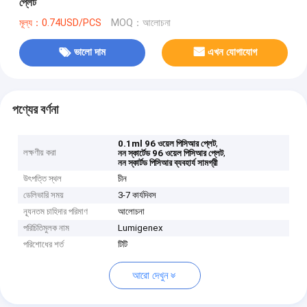
প্লেট
মূল্য：0.74USD/PCS
MOQ：আলোচনা
ভালো দাম
এখন যোগাযোগ
পণ্যের বর্ণনা
,
0.1ml 96 ওয়েল পিসিআর প্লেট
লক্ষণীয় করা
,
নন স্কার্টেড 96 ওয়েল পিসিআর প্লেট
নন স্কার্টড পিসিআর ব্যবহার্য সামগ্রী
উৎপত্তি স্থল
চীন
ডেলিভারি সময়
3-7 কার্যদিবস
ন্যূনতম চাহিদার পরিমাণ
আলোচনা
পরিচিতিমুলক নাম
Lumigenex
পরিশোধের শর্ত
টিটি
আরো দেখুন