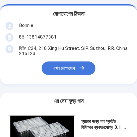
যোগাযোগের ঠিকানা
Bonnie
86-13814877381
বিল্ডিং C24, 218 Xing Hu Street, SIP, Suzhou, P.R. China
215123
এখন যোগাযোগ
এর সেরা মূল্য পান
ল্যাবের জন্য নন স্কার্টড
পিসিআর ব্যবহারযোগ্য 0.1 মিলি
96 ওয়েল পিসিআর প্লেট