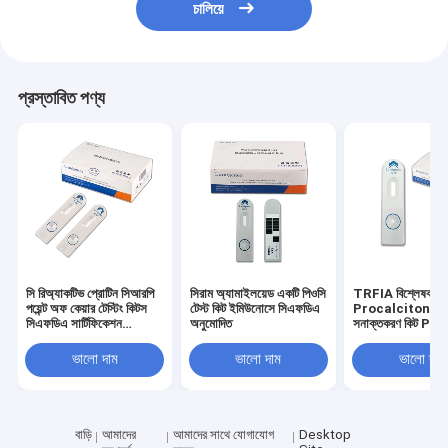
চালিয়ে
প্রস্তাবিত পণ্য
সি রিঅ্যাকটিভ প্রোটিন সিআরপি
সিরাম অ্যামাইলয়েড একটি পিওসি
TRFIA বিশ্লেষক দ্বা
পয়েন্ট অফ কেয়ার টেস্টিং কিটস
টেস্ট কিট ইমিউনোসে সিএফডিএ
Procalcitonin গ
সিএফডিএ সার্টিফিকেশন
অনুমোদিত
সনাক্তকরণ কিট PCT 
ইমিউনোসাই টেকনোলজি
ভালো দাম
ভালো দাম
ভালো দাম
বাড়ি
আমাদের
আমাদের সাথে যোগাযোগ
Desktop