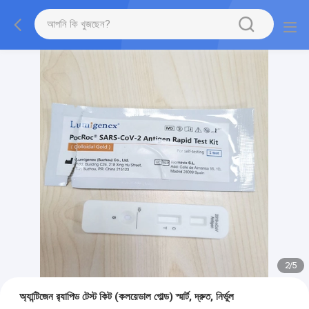
2
/
5
অ্যান্টিজেন র‌্যাপিড টেস্ট কিট (কলয়েডাল গোল্ড) স্মার্ট, দ্রুত, নির্ভুল