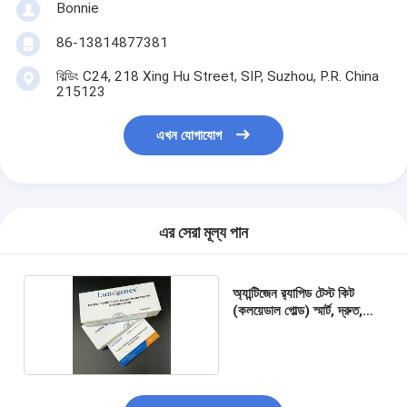
Bonnie
86-13814877381
বিল্ডিং C24, 218 Xing Hu Street, SIP, Suzhou, P.R. China
215123
এখন যোগাযোগ
এর সেরা মূল্য পান
অ্যান্টিজেন র‌্যাপিড টেস্ট কিট
(কলয়েডাল গোল্ড) স্মার্ট, দ্রুত,
নির্ভুল