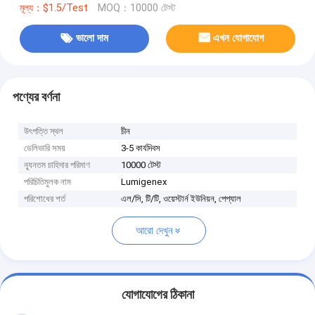
মূল্য：$1.5/Test
MOQ：10000 টেস্ট
ভালো দাম
এখন যোগাযোগ
পণ্যের বর্ণনা
উৎপত্তি স্থল
চীন
ডেলিভারি সময়
3-5 কার্যদিবস
ন্যূনতম চাহিদার পরিমাণ
10000 টেস্ট
পরিচিতিমুলক নাম
Lumigenex
পরিশোধের শর্ত
এল/সি, টি/টি, ওয়েস্টার্ন ইউনিয়ন, পেপ্যাল
আরো দেখুন
যোগাযোগের ঠিকানা