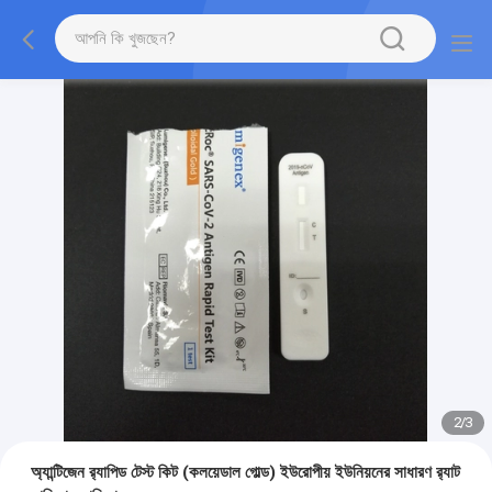
2
/
3
অ্যান্টিজেন র‌্যাপিড টেস্ট কিট (কলয়েডাল গোল্ড) ইউরোপীয় ইউনিয়নের সাধারণ র‍্যাট