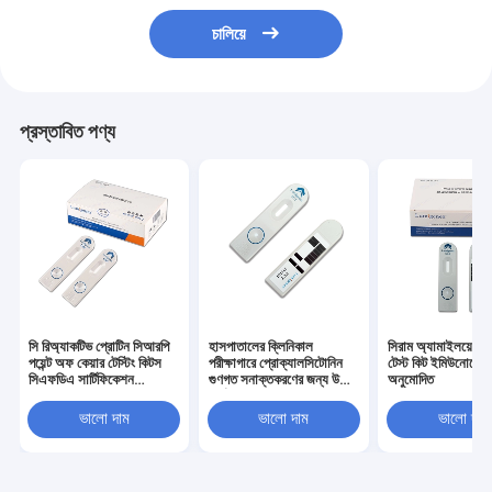
চালিয়ে
প্রস্তাবিত পণ্য
সি রিঅ্যাকটিভ প্রোটিন সিআরপি
হাসপাতালের ক্লিনিকাল
সিরাম অ্যামাইলয়েড এ
পয়েন্ট অফ কেয়ার টেস্টিং কিটস
পরীক্ষাগারে প্রোক্যালসিটোনিন
টেস্ট কিট ইমিউনোসে
সিএফডিএ সার্টিফিকেশন
গুণগত সনাক্তকরণের জন্য উচ্চ
অনুমোদিত
ইমিউনোসাই টেকনোলজি
নির্ভুলতা পিসিটি টেস্ট কিট
ভালো দাম
ভালো দাম
ভালো দাম