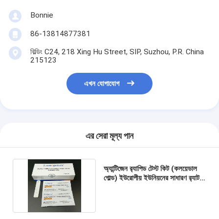
Bonnie
86-13814877381
বিল্ডিং C24, 218 Xing Hu Street, SIP, Suzhou, P.R. China
215123
এখন যোগাযোগ
এর সেরা মূল্য পান
অ্যান্টিজেন র‌্যাপিড টেস্ট কিট (কলয়েডাল
গোল্ড) ইউরোপীয় ইউনিয়নের সাধারণ র‍্যাট
তালিকায় তালিকাভুক্ত