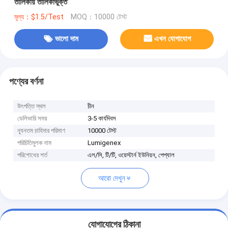
তালিকায় তালিকাভুক্ত
মূল্য：$1.5/Test
MOQ：10000 টেস্ট
ভালো দাম
এখন যোগাযোগ
পণ্যের বর্ণনা
উৎপত্তি স্থল
চীন
ডেলিভারি সময়
3-5 কার্যদিবস
ন্যূনতম চাহিদার পরিমাণ
10000 টেস্ট
পরিচিতিমুলক নাম
Lumigenex
পরিশোধের শর্ত
এল/সি, টি/টি, ওয়েস্টার্ন ইউনিয়ন, পেপ্যাল
আরো দেখুন
যোগাযোগের ঠিকানা