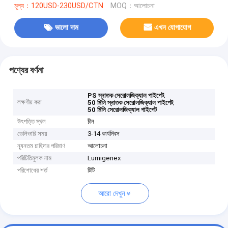
মূল্য：120USD-230USD/CTN
MOQ：আলোচনা
ভালো দাম
এখন যোগাযোগ
পণ্যের বর্ণনা
,
PS স্নাতক সেরোলজিক্যাল পাইপেট
লক্ষণীয় করা
,
50 মিলি স্নাতক সেরোলজিক্যাল পাইপেট
50 মিলি সেরোলজিক্যাল পাইপেট
উৎপত্তি স্থল
চীন
ডেলিভারি সময়
3-14 কার্যদিবস
ন্যূনতম চাহিদার পরিমাণ
আলোচনা
পরিচিতিমুলক নাম
Lumigenex
পরিশোধের শর্ত
টিটি
আরো দেখুন