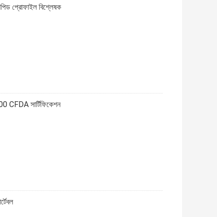
িড প্রোফাইল বিশ্লেষক
-100 CFDA সার্টিফিকেশন
র্টেবল