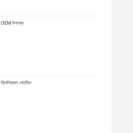
েষক OEM উপলব্ধ
 ক্লিনিক্যাল পোর্টেবল