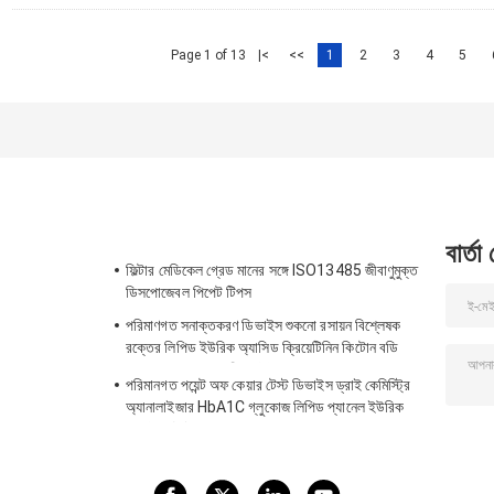
Page 1 of 13
|<
<<
1
2
3
4
5
বার্তা
ফিল্টার মেডিকেল গ্রেড মানের সঙ্গে ISO13485 জীবাণুমুক্ত
ডিসপোজেবল পিপেট টিপস
পরিমাণগত সনাক্তকরণ ডিভাইস শুকনো রসায়ন বিশ্লেষক
রক্তের লিপিড ইউরিক অ্যাসিড ক্রিয়েটিনিন কিটোন বডি
HbA1C গ্লুকোজ পরীক্ষা সিই অ্যাপ
পরিমানগত পয়েন্ট অফ কেয়ার টেস্ট ডিভাইস ড্রাই কেমিস্ট্রি
অ্যানালাইজার HbA1C গ্লুকোজ লিপিড প্যানেল ইউরিক
অ্যাসিড টেস্ট