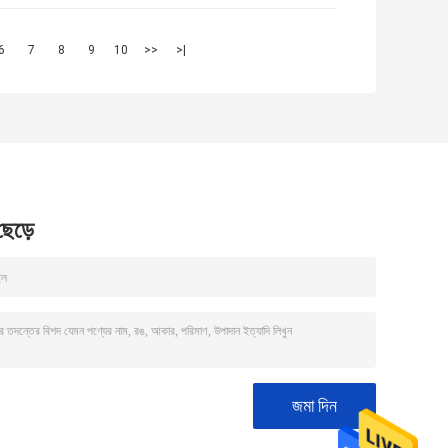
6
7
8
9
10
>>
>|
 ছেড়ে