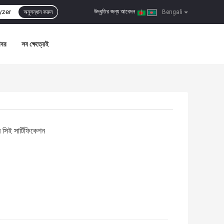
উদ্ধৃতির জন্য আবেদন
অনুসন্ধান করুন
|
Bengali
খবর
সব ক্ষেত্রেই
র সিই সার্টিফিকেশন